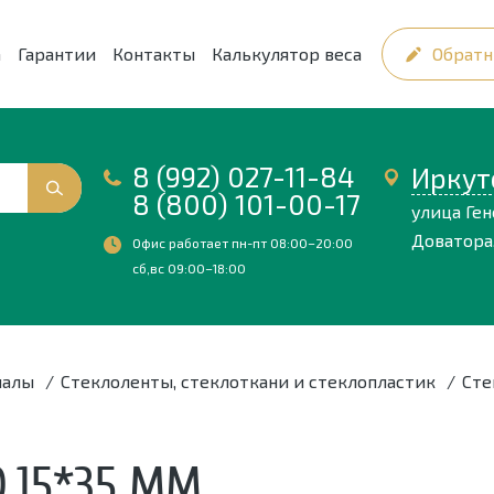
а
Гарантии
Контакты
Калькулятор веса
Обратн
8 (992) 027-11-84
Иркут
8 (800) 101-00-17
улица Ге
Доватора,
Офис работает пн-пт 08:00–20:00
сб,вс 09:00–18:00
иалы
/
Стеклоленты, стеклоткани и стеклопластик
/
Сте
0,15*35 ММ