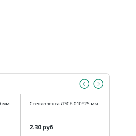
0 мм
Стеклолента ЛЭСБ 0,10*25 мм
Стекло
2.30
руб
2.70
р