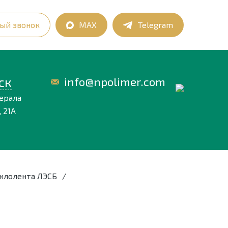
ый звонок
MAX
Telegram
ск
info@npolimer.com
нерала
 21А
клолента ЛЭСБ
/