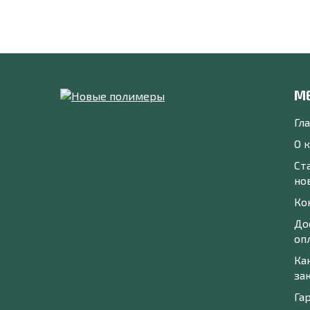
М
Гл
О 
Ст
но
Ко
До
оп
Ка
за
Га