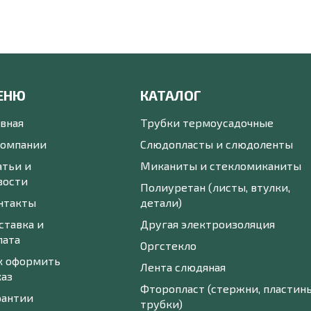
ЕНЮ
КАТАЛОГ
авная
Трубки термоусадочные
компании
Слюдопласты и слюдоленты
атьи и
Миканиты и стекломиканиты
вости
Полиуретан (листы, втулки,
нтакты
детали)
ставка и
Другая электроизоляция
лата
Оргстекло
к оформить
Лента слюдяная
каз
Фторопласт (стержни, пластины
рантии
трубки)