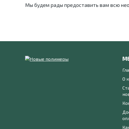
Мы будем рады предоставить вам всю не
М
Гл
О 
Ст
но
Ко
До
оп
Ка