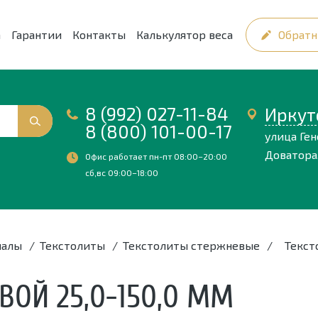
а
Гарантии
Контакты
Калькулятор веса
Обратн
8 (992) 027-11-84
Иркут
8 (800) 101-00-17
улица Ге
Доватора,
Офис работает пн-пт 08:00–20:00
сб,вс 09:00–18:00
иалы
/
Текстолиты
/
Текстолиты стержневые
/
Текст
ВОЙ 25,0-150,0 ММ