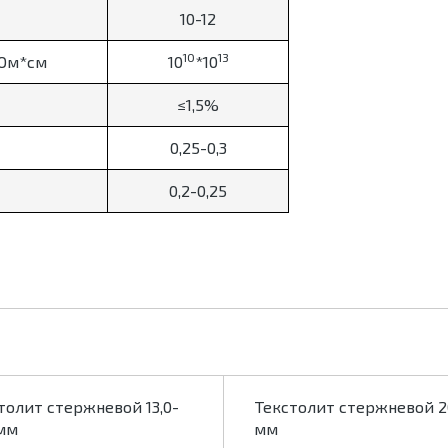
10-12
10
13
 Ом*см
10
*10
≤1,5%
0,25-0,3
0,2-0,25
толит стержневой 13,0-
Текстолит стержневой 2
 мм
мм