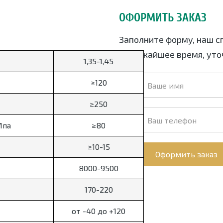
ОФОРМИТЬ ЗАКАЗ
Заполните форму, наш с
в ближайшее время, уточ
1,35-1,45
≥120
≥250
Мпа
≥80
≥10-15
Оформить заказ
8000-9500
170-220
от -40 до +120