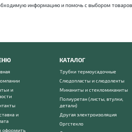
обходимую информацию и помочь с выбором товаров
ЕНЮ
КАТАЛОГ
авная
Трубки термоусадочные
компании
Слюдопласты и слюдоленты
атьи и
Миканиты и стекломиканиты
вости
Полиуретан (листы, втулки,
нтакты
детали)
ставка и
Другая электроизоляция
лата
Оргстекло
к оформить