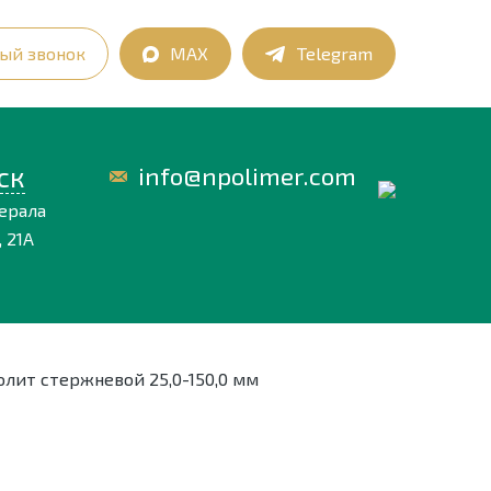
ый звонок
MAX
Telegram
ск
info@npolimer.com
нерала
 21А
олит стержневой 25,0-150,0 мм