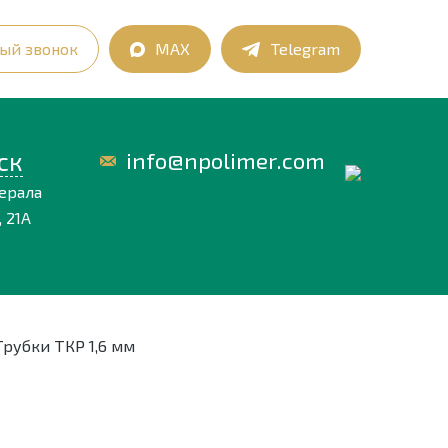
ый звонок
MAX
Telegram
ск
info@npolimer.com
нерала
 21А
Трубки ТКР 1,6 мм