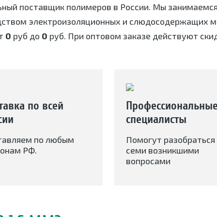
ьный поставщик полимеров в России. Мы занимаемс
дством электроизоляционных и слюдосодержащих ма
т
0
руб до
0
руб. При оптовом заказе действуют скид
тавка по всей
Профессиональны
сии
специалисты
тавляем по любым
Помогут разобраться 
онам РФ.
семи возникшими
вопросами