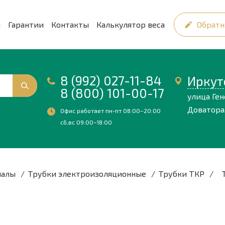
а
Гарантии
Контакты
Калькулятор веса
Обратн
8 (992) 027-11-84
Иркут
8 (800) 101-00-17
улица Ге
Доватора,
Офис работает пн-пт 08:00–20:00
сб,вс 09:00–18:00
иалы
/
Трубки электроизоляционные
/
Трубки ТКР
/