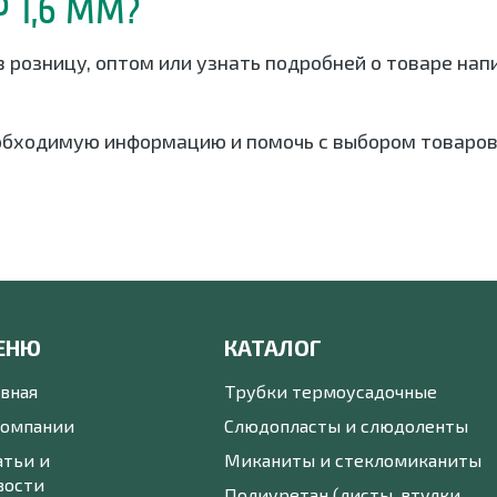
Р 1,6 ММ?
 в розницу, оптом или узнать подробней о товаре н
обходимую информацию и помочь с выбором товаров
ЕНЮ
КАТАЛОГ
авная
Трубки термоусадочные
компании
Слюдопласты и слюдоленты
атьи и
Миканиты и стекломиканиты
вости
Полиуретан (листы, втулки,