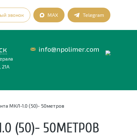
ый звонок
MAX
Telegram
ск
info@npolimer.com
нерала
 21А
та МКЛ-1.0 (50)- 50метров
0 (50)- 50МЕТРОВ