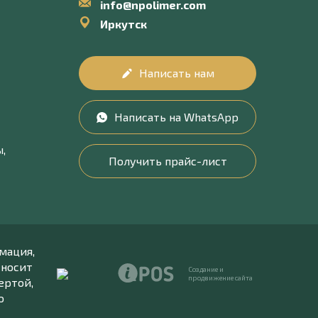
info@npolimer.com
Иркутск
Написать нам
Написать на WhatsApp
,
Получить прайс-лист
мация,
 носит
Создание и
продвижение сайта
ертой,
о