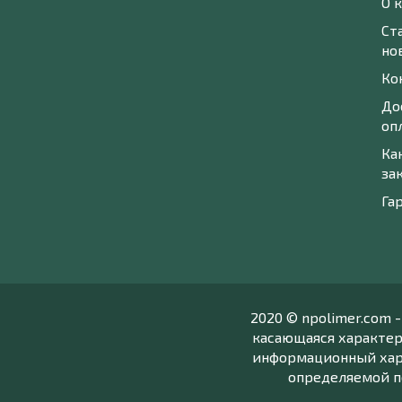
О 
Ст
но
Ко
До
оп
Ка
за
Га
2020 © npolimer.com 
касающаяся характер
информационный хара
определяемой п