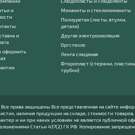
компании
Слюдопласты и слюдоленты
атьи и
Миканиты и стекломиканиты
вости
Полиуретан (листы, втулки,
нтакты
детали)
ставка и
Другая электроизоляция
лата
Оргстекло
к оформить
Лента слюдяная
каз
Фторопласт (стержни, пластины
рантии
трубки)
- Все права защищены Вся представленная на сайте инфор
истик, наличия продукции на складе, стоимости товаров,
ктер и ни при каких условиях не является публичной оф
оложениями Статьи 437(2) ГК РФ. Копирование запрещен