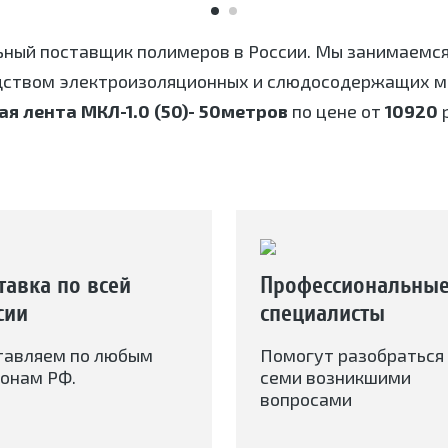
ьный поставщик полимеров в России. Мы занимаемс
дством электроизоляционных и слюдосодержащих ма
я лента МКЛ-1.0 (50)- 50метров
по цене от
10920
р
тавка по всей
Профессиональны
сии
специалисты
тавляем по любым
Помогут разобраться 
онам РФ.
семи возникшими
вопросами