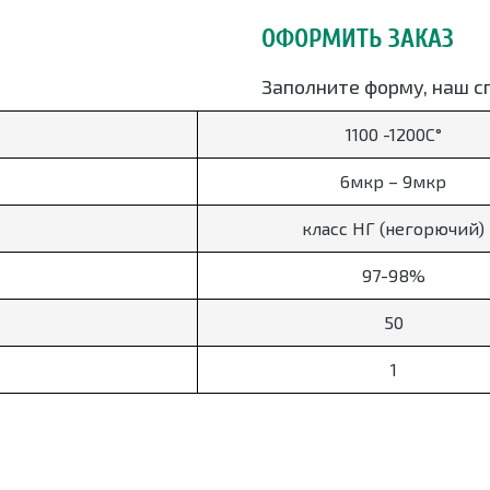
ОФОРМИТЬ ЗАКАЗ
Заполните форму, наш с
в ближайшее время, уточ
1100 -1200С°
6мкр – 9мкр
класс НГ (негорючий)
97-98%
50
Оформить заказ
1