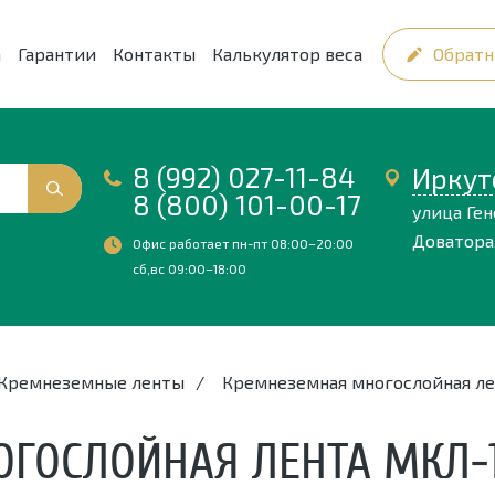
а
Гарантии
Контакты
Калькулятор веса
Обратн
8 (992) 027-11-84
Иркут
8 (800) 101-00-17
улица Ге
Доватора,
Офис работает пн-пт 08:00–20:00
сб,вс 09:00–18:00
Кремнеземные ленты
/
Кремнеземная многослойная лен
ОСЛОЙНАЯ ЛЕНТА МКЛ-1.