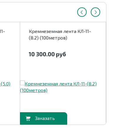
11-
Кремнеземная лента КЛ-11-
Кремне
(8.2) (100метров)
(9.4) (
10 300.00
руб
12 00
В корзину
В корзину