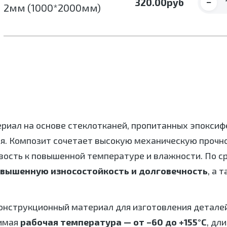
−
320.00
руб
2мм (1000*2000мм)
риал на основе стеклотканей, пропитанных эпокс
я. Композит сочетает высокую механическую прочно
вость к повышенной температуре и влажности. По с
вышенную износостойкость и долговечность
, а 
конструкционный материал для изготовления детале
тимая
рабочая температура — от –60 до +155°С
, дл