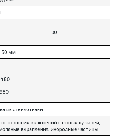
1
30
о 50 мм
1480
980
ва из стеклоткани
 посторонних включений газовых пузырей,
смоляные вкрапления, инородные частицы