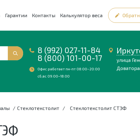
а
Гарантии
Контакты
Калькулятор веса
Обратн
8 (992) 027-11-84
Иркут
8 (800) 101-00-17
улица Ге
Доватора,
Офис работает пн-пт 08:00–20:00
сб,вс 09:00–18:00
иалы
/
Стеклотекстолит
/
Стеклотекстолит СТЭФ
ТЭФ