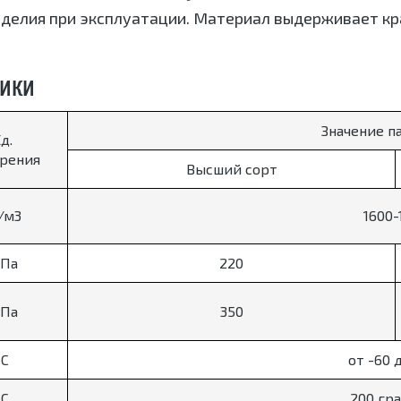
зделия при эксплуатации. Материал выдерживает кр
ТИКИ
Значение п
д.
рения
Высший сорт
/м3
1600-
Па
220
Па
350
°С
от -60 
°С
200 гр