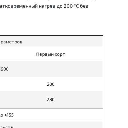
атковременный нагрев до 200 °С без
араметров
Первый сорт
1900
200
280
до +155
адусов