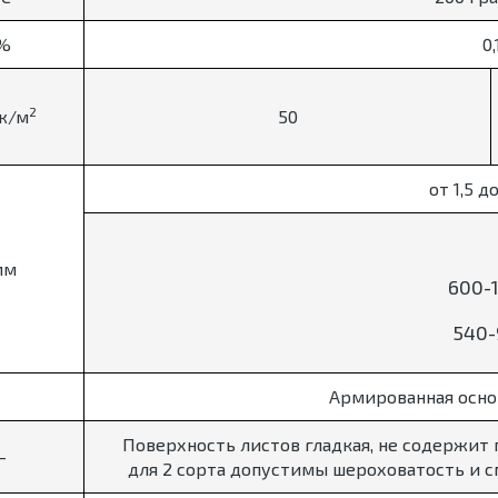
%
0,
2
ж/м
50
от 1,5 д
мм
600-
540-
Армированная осно
Поверхность листов гладкая, не содержит
-
для 2 сорта допустимы шероховатость и 