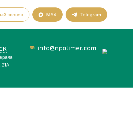
ый звонок
MAX
Telegram
ск
info@npolimer.com
нерала
 21А